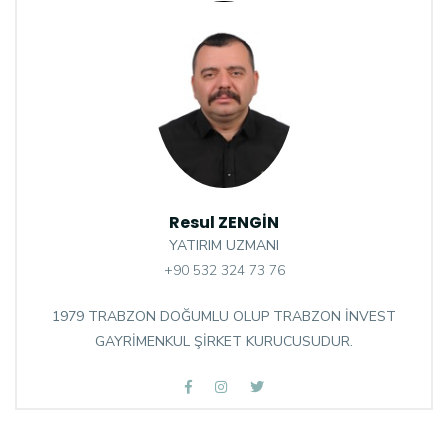
Resul ZENGİN
YATIRIM UZMANI
+90 532 324 73 76
1979 TRABZON DOĞUMLU OLUP TRABZON İNVEST
GAYRİMENKUL ŞİRKET KURUCUSUDUR.